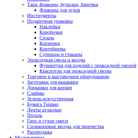
Тара: флаконы, бутылки, баночки
Флаконы для духов
Инструменты
Подарочная упаковка
Наклейки
Коробочки
Сизаль
Корзинки
Контейнеры
Супницы и стаканы
Эпоксидная смола и молды
Фурнитура для изделий с эпоксидной смолой
Красители для эпоксидной смолы
Торговое и выставочное оборудование
Заготовки для вышивки
Донышки для корзин
Слаймы
Зелень искусственная
Бумага Тишью
Ленты атласные
Поталь
Гипс и сухие смеси
Силиконовые молды для творчества
Распродажа
Мыловарение