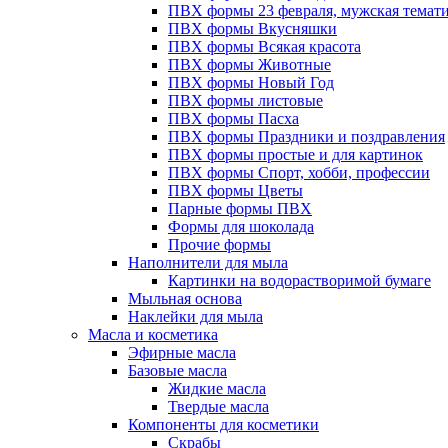
ПВХ формы 23 февраля, мужская темат
ПВХ формы Вкусняшки
ПВХ формы Всякая красота
ПВХ формы Животные
ПВХ формы Новый Год
ПВХ формы листовые
ПВХ формы Пасха
ПВХ формы Праздники и поздравления
ПВХ формы простые и для картинок
ПВХ формы Спорт, хобби, профессии
ПВХ формы Цветы
Парные формы ПВХ
Формы для шоколада
Прочие формы
Наполнители для мыла
Картинки на водорастворимой бумаге
Мыльная основа
Наклейки для мыла
Масла и косметика
Эфирные масла
Базовые масла
Жидкие масла
Твердые масла
Компоненты для косметики
Скрабы