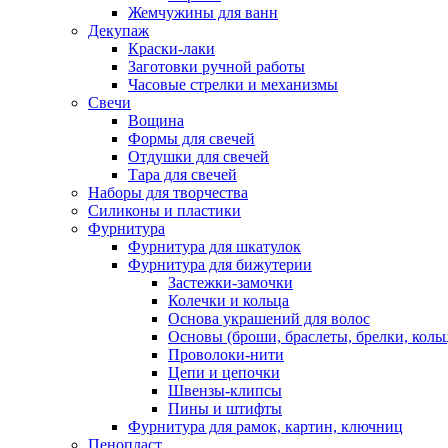
Жемчужины для ванн
Декупаж
Краски-лаки
Заготовки ручной работы
Часовые стрелки и механизмы
Свечи
Вощина
Формы для свечей
Отдушки для свечей
Тара для свечей
Наборы для творчества
Силиконы и пластики
Фурнитура
Фурнитура для шкатулок
Фурнитура для бижутерии
Застежки-замочки
Колечки и кольца
Основа украшений для волос
Основы (броши, браслеты, брелки, кольц
Проволоки-нити
Цепи и цепочки
Швензы-клипсы
Пины и штифты
Фурнитура для рамок, картин, ключниц
Пенопласт