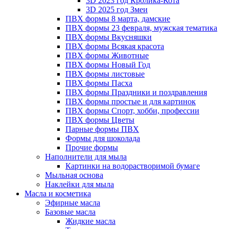
3D 2023 год Кролика-Кота
3D 2025 год Змеи
ПВХ формы 8 марта, дамские
ПВХ формы 23 февраля, мужская тематика
ПВХ формы Вкусняшки
ПВХ формы Всякая красота
ПВХ формы Животные
ПВХ формы Новый Год
ПВХ формы листовые
ПВХ формы Пасха
ПВХ формы Праздники и поздравления
ПВХ формы простые и для картинок
ПВХ формы Спорт, хобби, профессии
ПВХ формы Цветы
Парные формы ПВХ
Формы для шоколада
Прочие формы
Наполнители для мыла
Картинки на водорастворимой бумаге
Мыльная основа
Наклейки для мыла
Масла и косметика
Эфирные масла
Базовые масла
Жидкие масла