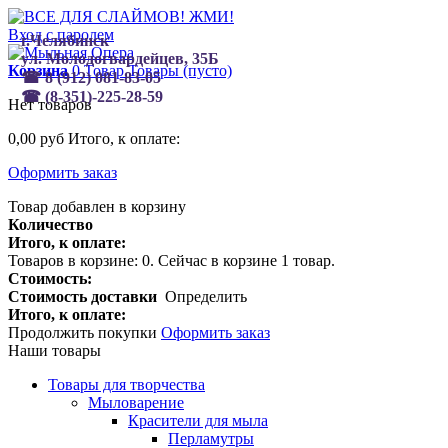
Вход с паролем
г.Челябинск
ул.
Молодогвардейцев, 35Б
Корзина
0
Товар
Товары
(пусто)
☎ 8 (912) 081-83-05
☎ (8-351)-225-28-59
Нет товаров
0,00 руб
Итого, к оплате:
Оформить заказ
Товар добавлен в корзину
Количество
Итого, к оплате:
Товаров в корзине:
0
.
Сейчас в корзине 1 товар.
Стоимость:
Стоимость доставки
Определить
Итого, к оплате:
Продолжить покупки
Оформить заказ
Наши товары
Товары для творчества
Мыловарение
Красители для мыла
Перламутры