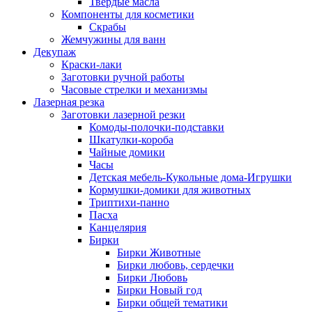
Твердые масла
Компоненты для косметики
Скрабы
Жемчужины для ванн
Декупаж
Краски-лаки
Заготовки ручной работы
Часовые стрелки и механизмы
Лазерная резка
Заготовки лазерной резки
Комоды-полочки-подставки
Шкатулки-короба
Чайные домики
Часы
Детская мебель-Кукольные дома-Игрушки
Кормушки-домики для животных
Триптихи-панно
Пасха
Канцелярия
Бирки
Бирки Животные
Бирки любовь, сердечки
Бирки Любовь
Бирки Новый год
Бирки общей тематики