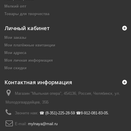
Мелкий опт
Товары для творчества
Личный кабинет
Мои заказы
Мои платёжные квитанции
Мои адреса
Моя личная информация
Мои скидки
Контактная информация
Магазин "Мыльная опера", 454136, Россия, Челябинск, ул.
Молодогвардейцев, 35Б
Звоните нам:
☎ (8-351)-225-28-59 ☎8-912-081-83-05.
E-mail:
mylnaya@mail.ru