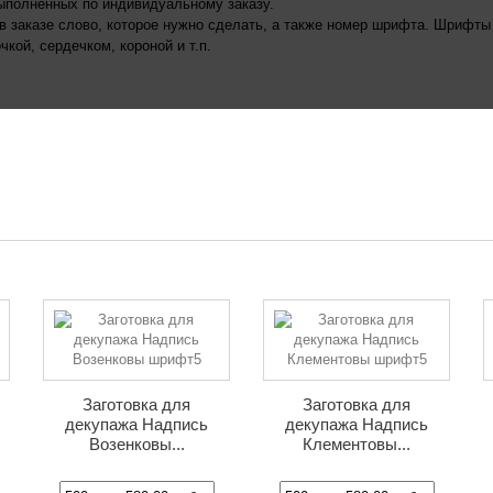
ыполненных по индивидуальному заказу.
 в заказе слово, которое нужно сделать, а также номер шрифта. Шрифты
кой, сердечком, короной и т.п.
Заготовка для
Заготовка для
декупажа Надпись
декупажа Надпись
Возенковы...
Клементовы...