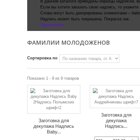
В данном каталоге приведены образцы надписей, в
Если вы хотите заказать свою надпись, то укажите
Слова могут быть декорированы элементами – бабоч
Надпись может быть покрашена. Покраска зак...
Продолжить
ФАМИЛИИ МОЛОДОЖЕНОВ
Сортировка по
Показано 1 - 9 из 9 товаров
Заготовка для
Заготовка для
декупажа
декупажа Надпись
Надпись...
Baby...