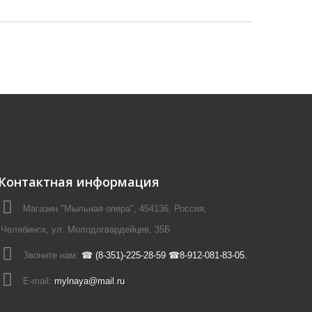
Контактная информация
Магазин "Мыльная опера", 454136, Россия,
Челябинск, ул. Молодогвардейцев, 35Б
Звоните нам:
☎ (8-351)-225-28-59 ☎8-912-081-83-05.
E-mail:
mylnaya@mail.ru