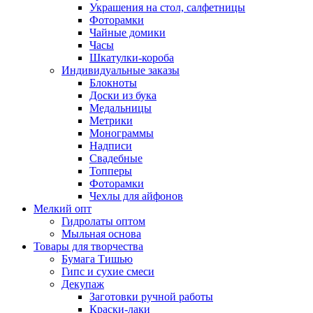
Украшения на стол, салфетницы
Фоторамки
Чайные домики
Часы
Шкатулки-короба
Индивидуальные заказы
Блокноты
Доски из бука
Медальницы
Метрики
Монограммы
Надписи
Свадебные
Топперы
Фоторамки
Чехлы для айфонов
Мелкий опт
Гидролаты оптом
Мыльная основа
Товары для творчества
Бумага Тишью
Гипс и сухие смеси
Декупаж
Заготовки ручной работы
Краски-лаки