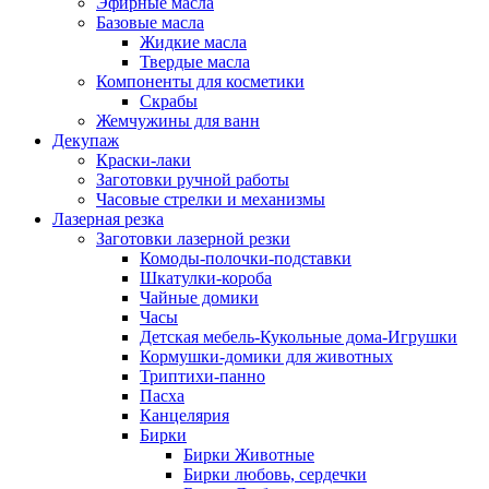
Эфирные масла
Базовые масла
Жидкие масла
Твердые масла
Компоненты для косметики
Скрабы
Жемчужины для ванн
Декупаж
Краски-лаки
Заготовки ручной работы
Часовые стрелки и механизмы
Лазерная резка
Заготовки лазерной резки
Комоды-полочки-подставки
Шкатулки-короба
Чайные домики
Часы
Детская мебель-Кукольные дома-Игрушки
Кормушки-домики для животных
Триптихи-панно
Пасха
Канцелярия
Бирки
Бирки Животные
Бирки любовь, сердечки