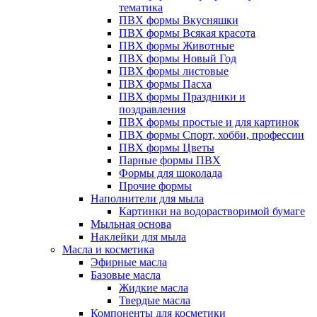
тематика
ПВХ формы Вкусняшки
ПВХ формы Всякая красота
ПВХ формы Животные
ПВХ формы Новый Год
ПВХ формы листовые
ПВХ формы Пасха
ПВХ формы Праздники и
поздравления
ПВХ формы простые и для картинок
ПВХ формы Спорт, хобби, профессии
ПВХ формы Цветы
Парные формы ПВХ
Формы для шоколада
Прочие формы
Наполнители для мыла
Картинки на водорастворимой бумаге
Мыльная основа
Наклейки для мыла
Масла и косметика
Эфирные масла
Базовые масла
Жидкие масла
Твердые масла
Компоненты для косметики