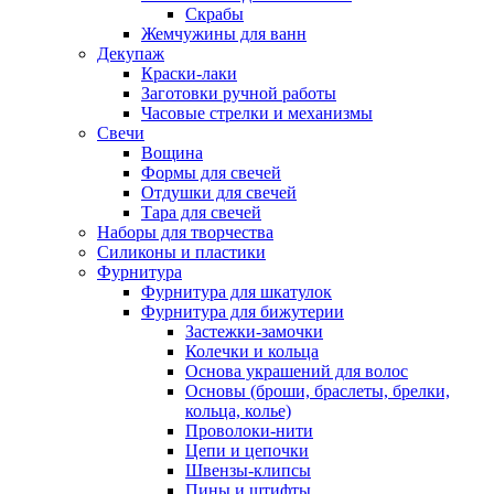
Скрабы
Жемчужины для ванн
Декупаж
Краски-лаки
Заготовки ручной работы
Часовые стрелки и механизмы
Свечи
Вощина
Формы для свечей
Отдушки для свечей
Тара для свечей
Наборы для творчества
Силиконы и пластики
Фурнитура
Фурнитура для шкатулок
Фурнитура для бижутерии
Застежки-замочки
Колечки и кольца
Основа украшений для волос
Основы (броши, браслеты, брелки,
кольца, колье)
Проволоки-нити
Цепи и цепочки
Швензы-клипсы
Пины и штифты