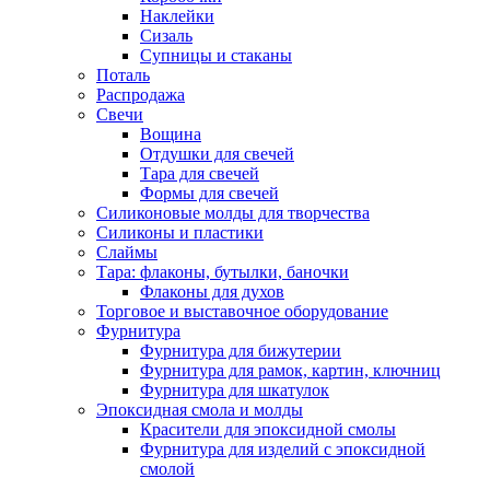
Наклейки
Сизаль
Супницы и стаканы
Поталь
Распродажа
Свечи
Вощина
Отдушки для свечей
Тара для свечей
Формы для свечей
Силиконовые молды для творчества
Силиконы и пластики
Слаймы
Тара: флаконы, бутылки, баночки
Флаконы для духов
Торговое и выставочное оборудование
Фурнитура
Фурнитура для бижутерии
Фурнитура для рамок, картин, ключниц
Фурнитура для шкатулок
Эпоксидная смола и молды
Красители для эпоксидной смолы
Фурнитура для изделий с эпоксидной
смолой