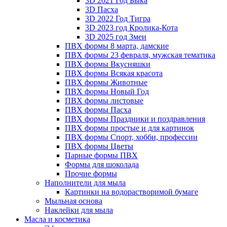
3D 2021 Год Быка
3D Пасха
3D 2022 Год Тигра
3D 2023 год Кролика-Кота
3D 2025 год Змеи
ПВХ формы 8 марта, дамские
ПВХ формы 23 февраля, мужская тематика
ПВХ формы Вкусняшки
ПВХ формы Всякая красота
ПВХ формы Животные
ПВХ формы Новый Год
ПВХ формы листовые
ПВХ формы Пасха
ПВХ формы Праздники и поздравления
ПВХ формы простые и для картинок
ПВХ формы Спорт, хобби, профессии
ПВХ формы Цветы
Парные формы ПВХ
Формы для шоколада
Прочие формы
Наполнители для мыла
Картинки на водорастворимой бумаге
Мыльная основа
Наклейки для мыла
Масла и косметика