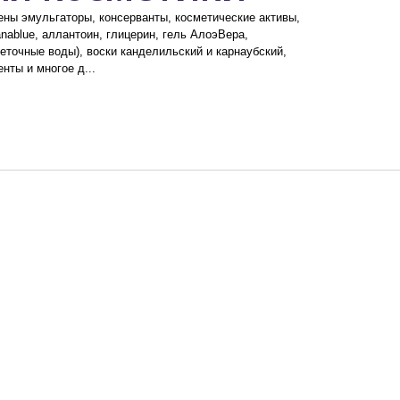
ны эмульгаторы, консерванты, косметические активы,
ablue, аллантоин, глицерин, гель АлоэВера,
веточные воды), воски канделильский и карнаубский,
нты и многое д...