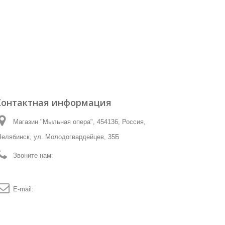
Контактная информация
Магазин "Мыльная опера", 454136, Россия,
Челябинск, ул. Молодогвардейцев, 35Б
Звоните нам:
☎ (8-351)-225-28-59 ☎8-912-081-83-
05.
E-mail:
mylnaya@mail.ru