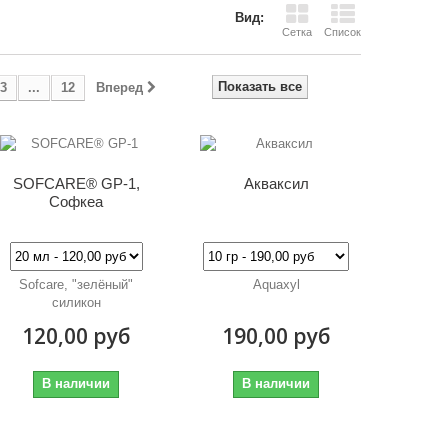
Вид:
Сетка
Список
Показать все
3
...
12
Вперед
SOFCARE® GP-1,
Акваксил
Софкеа
Sofcare, "зелёный"
Aquaxyl
силикон
120,00 руб
190,00 руб
В наличии
В наличии