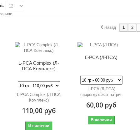
ть
ранице
Назад
1
2
L-РCA (Л-ПСА)
L-PCA Complex (Л-
ПСА Комплекс)
L-РCA (Л-ПСА)
L-PCA Complex (Л-ПСА
пирроглутамат натрия
Комплекс)
60,00 руб
110,00 руб
В наличии
В наличии