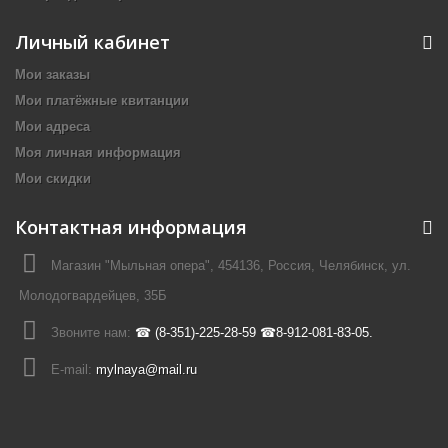
Личный кабинет
Мои заказы
Мои платёжные квитанции
Мои адреса
Моя личная информация
Мои скидки
Контактная информация
Магазин "Мыльная опера", 454136, Россия, Челябинск, ул.
Молодогвардейцев, 35Б
Звоните нам:
☎ (8-351)-225-28-59 ☎8-912-081-83-05.
E-mail:
mylnaya@mail.ru