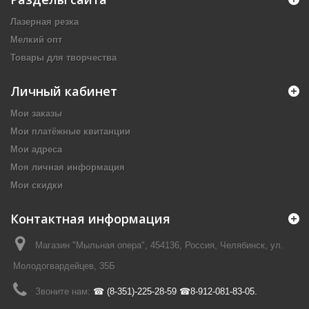
Лазерная резка
Мелкий опт
Товары для творчества
Личный кабинет
Мои заказы
Мои платёжные квитанции
Мои адреса
Моя личная информация
Мои скидки
Контактная информация
Магазин "Мыльная опера", 454136, Россия, Челябинск, ул.
Молодогвардейцев, 35Б
Звоните нам:
☎ (8-351)-225-28-59 ☎8-912-081-83-05.