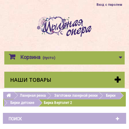
Вход с паролем
Корзина
(пусто)
НАШИ ТОВАРЫ
Лазерная резка
Заготовки лазерной резки
Бирки
Бирки детские
Бирка Вертолет 2
ПОИСК