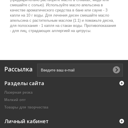
смешайте с солью). Используйте масло апельсина в
качестве ароматического средства в бане или сауне - 3
капли на 10 г воды. Для лечения десен смешайте масло
апельсина с растительным маслом (1:1) и помажьте десна,
для полоскания - 1 капля на стакан воды. Противопоказания
- для лиц, страдающих аллергией на цитрусы.
Рассылка
Разделы сайта
Лазерная резка
Мелкий опт
Товары для творчества
Личный кабинет