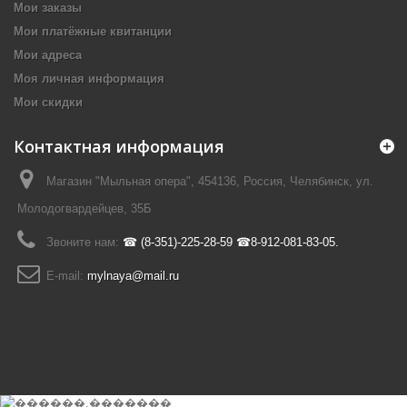
Мои заказы
Мои платёжные квитанции
Мои адреса
Моя личная информация
Мои скидки
Контактная информация
Магазин "Мыльная опера", 454136, Россия, Челябинск, ул.
Молодогвардейцев, 35Б
Звоните нам:
☎ (8-351)-225-28-59 ☎8-912-081-83-05.
E-mail:
mylnaya@mail.ru