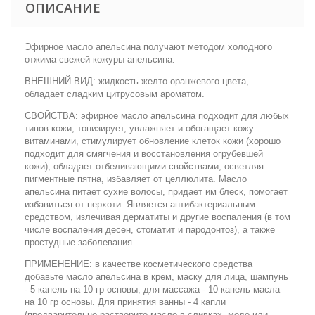
ОПИСАНИЕ
Эфирное масло апельсина получают методом холодного
отжима свежей кожуры апельсина.
ВНЕШНИЙ ВИД: жидкость желто-оранжевого цвета,
обладает сладким цитрусовым ароматом.
СВОЙСТВА: эфирное масло апельсина подходит для любых
типов кожи, тонизирует, увлажняет и обогащает кожу
витаминами, стимулирует обновление клеток кожи (хорошо
подходит для смягчения и восстановления огрубевшей
кожи), обладает отбеливающими свойствами, осветляя
пигментные пятна, избавляет от целлюлита. Масло
апельсина питает сухие волосы, придает им блеск, помогает
избавиться от перхоти. Является антибактериальным
средством, излечивая дерматиты и другие воспаления (в том
числе воспаления десен, стоматит и пародонтоз), а также
простудные заболевания.
ПРИМЕНЕНИЕ: в качестве косметического средства
добавьте масло апельсина в крем, маску для лица, шампунь
- 5 капель на 10 гр основы, для массажа - 10 капель масла
на 10 гр основы. Для принятия ванны - 4 капли
(предварительно растворите масло в сливках, меде или