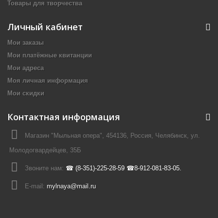
Товары для творчества
Личный кабинет
Мои заказы
Мои платёжные квитанции
Мои адреса
Моя личная информация
Мои скидки
Контактная информация
Магазин "Мыльная опера", 454136, Россия, Челябинск, ул.
Молодогвардейцев, 35Б
Звоните нам:
☎ (8-351)-225-28-59 ☎8-912-081-83-05.
E-mail:
mylnaya@mail.ru