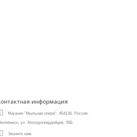
Контактная информация
Магазин "Мыльная опера", 454136, Россия,
Челябинск, ул. Молодогвардейцев, 35Б
Звоните нам:
☎ (8-351)-225-28-59 ☎8-912-081-83-