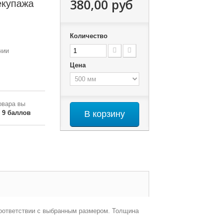
380,00 руб
екупажа
Количество
чии
Цена
овара вы
о
9
баллов
В корзину
соответствии с выбранным размером. Толщина