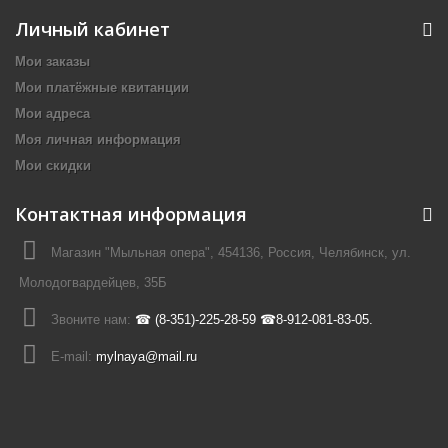
Личный кабинет
Мои заказы
Мои платёжные квитанции
Мои адреса
Моя личная информация
Мои скидки
Контактная информация
Магазин "Мыльная опера", 454136, Россия, Челябинск, ул.
Молодогвардейцев, 35Б
Звоните нам:
☎ (8-351)-225-28-59 ☎8-912-081-83-05.
E-mail:
mylnaya@mail.ru