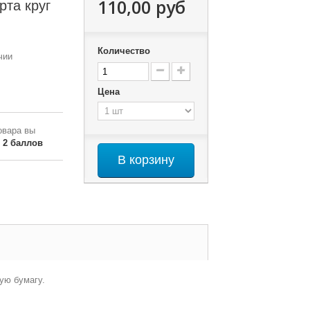
110,00 руб
та круг
Количество
чии
Цена
овара вы
о
2
баллов
В корзину
ую бумагу.