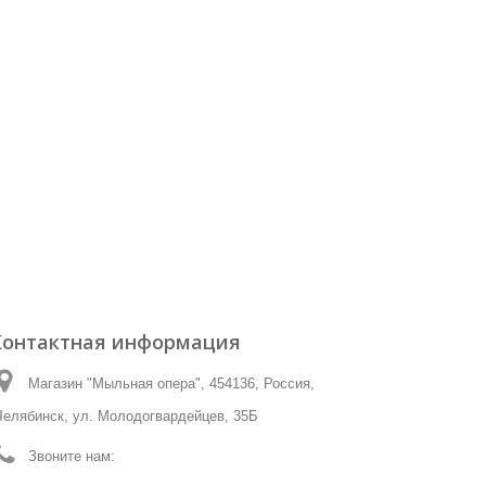
Контактная информация
Магазин "Мыльная опера", 454136, Россия,
Челябинск, ул. Молодогвардейцев, 35Б
Звоните нам:
☎ (8-351)-225-28-59 ☎8-912-081-83-