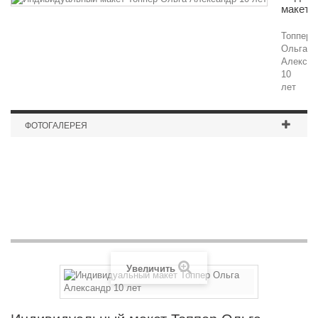
макет...
Топпер
Ольга
Алексан
10
лет
ФОТОГАЛЕРЕЯ
Коробка под вино
Увеличить