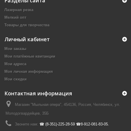
Разделы сайта
Лазерная резка
Мелкий опт
Товары для творчества
Личный кабинет
Мои заказы
Мои платёжные квитанции
Мои адреса
Моя личная информация
Мои скидки
Контактная информация
Магазин "Мыльная опера", 454136, Россия, Челябинск, ул.
Молодогвардейцев, 35Б
Звоните нам:
☎ (8-351)-225-28-59 ☎8-912-081-83-05.