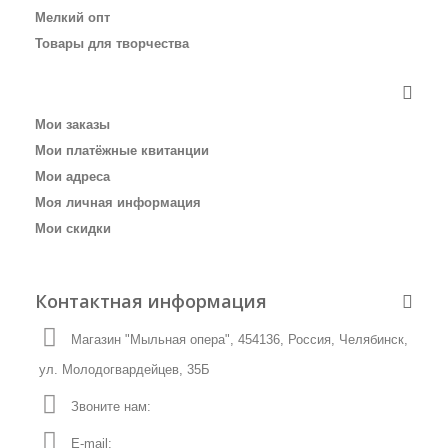
Мелкий опт
Товары для творчества
Личный кабинет
Мои заказы
Мои платёжные квитанции
Мои адреса
Моя личная информация
Мои скидки
Контактная информация
Магазин "Мыльная опера", 454136, Россия, Челябинск,
ул. Молодогвардейцев, 35Б
Звоните нам:
☎ (8-351)-225-28-59 ☎8-912-081-83-05.
E-mail:
mylnaya@mail.ru