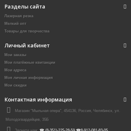
Разделы сайта
Лазерная резка
Мелкий опт
Товары для творчества
Личный кабинет
Мои заказы
Мои платёжные квитанции
Мои адреса
Моя личная информация
Мои скидки
Контактная информация
Магазин "Мыльная опера", 454136, Россия, Челябинск, ул.
Молодогвардейцев, 35Б
Звоните нам:
☎ (8-351)-225-28-59 ☎8-912-081-83-05.