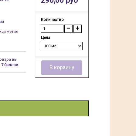
290,00 руб
Количество
ии
кси метил
Цена
товара вы
о
7
баллов
В корзину