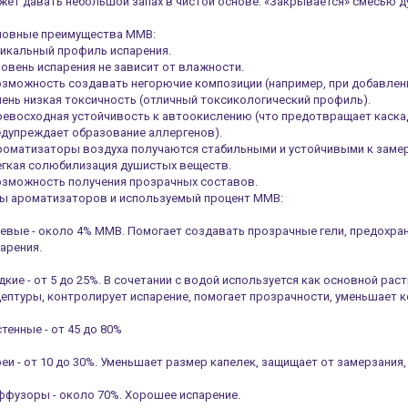
ет давать небольшой запах в чистой основе. «Закрывается» смесью 
новные преимущества MMB:
никальный профиль испарения.
ровень испарения не зависит от влажности.
озможность создавать негорючие композиции (например, при добавлен
чень низкая токсичность (отличный токсикологический профиль).
ревосходная устойчивость к автоокислению (что предотвращает каска
дупреждает образование аллергенов).
роматизаторы воздуха получаются стабильными и устойчивыми к замер
егкая солюбилизация душистых веществ.
озможность получения прозрачных составов.
пы ароматизаторов и используемый процент MMВ:
евые - около 4% MMB. Помогает создавать прозрачные гели, предохран
арения.
кие - от 5 до 25%. В сочетании с водой используется как основной ра
ептуры, контролирует испарение, помогает прозрачности, уменьшает 
тенные - от 45 до 80%
еи - от 10 до 30%. Уменьшает размер капелек, защищает от замерзания
фузоры - около 70%. Хорошее испарение.