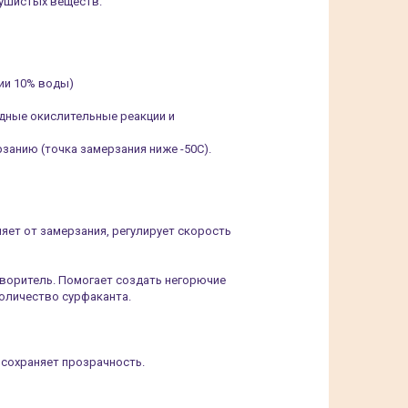
душистых веществ.
ии 10% воды)
дные окислительные реакции и
занию (точка замерзания ниже -50С).
яет от замерзания, регулирует скорость
створитель. Помогает создать негорючие
количество сурфаканта.
, сохраняет прозрачность.