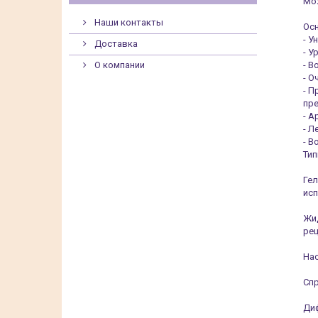
Мож
Наши контакты
Ос
- У
Доставка
- У
О компании
- В
- О
- П
пре
- А
- Л
- В
Ти
Гел
исп
Жид
рец
Нас
Спр
Диф