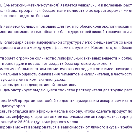
 (3-метокси-3-метил-1-бутанол) является уникальным и полезным рас
шний вид: прозрачная, бесцветная и полностью водорастворимая жид
ана производства: Япония
 является большой помощью для тех, кто обеспокоен экологическими
многих промышленных областях благодаря своей низкой токсичности 
, благодаря своей амфифильной структуре легко смешивается со мног
зующего агента между двумя фазами в эмульсии. Кроме того, он обес
створяет огромное количество липофильных активных веществ и солн
творяет духи и позволяет создать беcспиртовые одеколоны;
местим с большинством косметических ингредиентов и имеет низкую 
имальная мощность смачивания пигментов и наполнителей, в частности
зующий агент в компактных пудрах;
литель цвета в декоративной косметике;
B демонстрирует выдающиеся свойства растворителя для трудно рас
нова ММВ представляет собой жидкость с умеренным испарением и яв
я диффузоров.
авьте отдушки или эфирные масла в основу, чтобы сделать продукт 
их как диффузоры с ротанговыми палочками или автоароматизаторы д
ользуйте 25-50% отдушки/эфирного масла.
ировка может варьироваться в зависимости от личного вкуса и требу