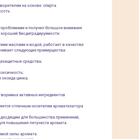
творителем на основе спирта.
кость
 проблемами и получил большое внимание
и хорошей биодеградируемости.
ими маслами и водой, работает в качестве
печивает следующие преимущества:
цезащитные средства;
токсичность;
 оксида цинка;
творимых активных ингредиентов
ляется отличным носителем ароматизатора
подходящим для большинства применений,
ля повышения летучести аромата.
емой силы аромата.