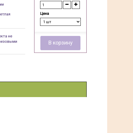
ии
Цена
ветлая
укта не
ризовыми
В корзину