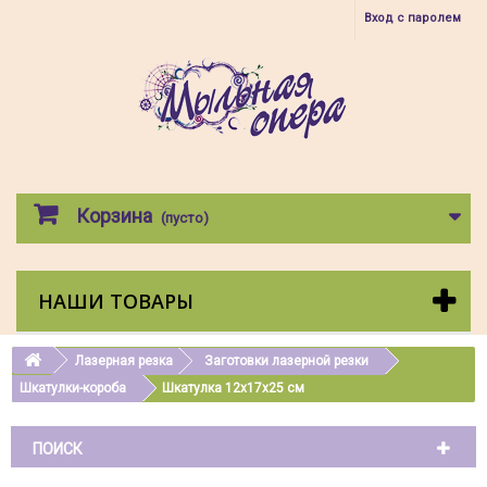
Вход с паролем
Корзина
(пусто)
НАШИ ТОВАРЫ
Лазерная резка
Заготовки лазерной резки
Шкатулки-короба
Шкатулка 12х17х25 см
ПОИСК